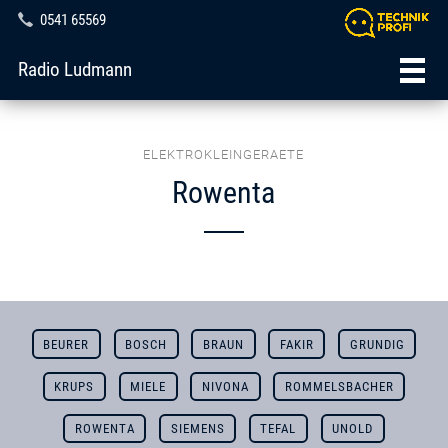
0541 65569
Radio Ludmann
ELEKTROKLEINGERAETE
Rowenta
BEURER
BOSCH
BRAUN
FAKIR
GRUNDIG
KRUPS
MIELE
NIVONA
ROMMELSBACHER
ROWENTA
SIEMENS
TEFAL
UNOLD