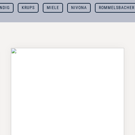
NDIG
KRUPS
MIELE
NIVONA
ROMMELSBACHER