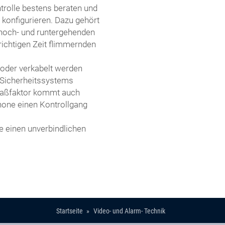
trolle bestens beraten und
 konfigurieren. Dazu gehört
hoch- und runtergehenden
richtigen Zeit flimmernden
 oder verkabelt werden
n Sicherheitssystems
Spaßfaktor kommt auch
hone einen Kontrollgang
e einen unverbindlichen
Startseite
Video- und Alarm- Technik