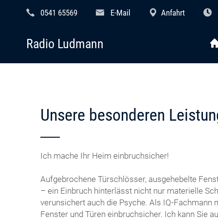
0541 65569
E-Mail
Anfahrt
Radio Ludmann
Unsere besonderen Leistun
Ich mache Ihr Heim einbruchsicher!
Aufgebrochene Türschlösser, ausgehebelte Fenst
– ein Einbruch hinterlässt nicht nur materielle S
verunsichert auch die Psyche. Als IQ-Fachmann m
Fenster und Türen einbruchsicher. Ich kann Sie 