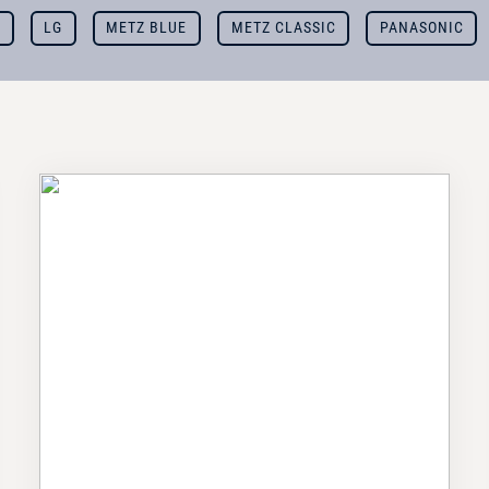
E
LG
METZ BLUE
METZ CLASSIC
PANASONIC